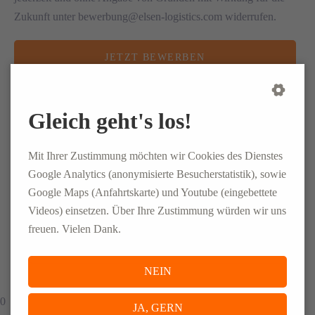
Zukunft unter bewerbung@elsen-logistics.com widerrufen.
JETZT BEWERBEN
Gleich geht's los!
CONLOG GmbH & Co. KG
Mit Ihrer Zustimmung möchten wir Cookies des Dienstes
Herschelstraße 13
Google Analytics (anonymisierte Besucherstatistik), sowie
08060 Zwickau
Google Maps (Anfahrtskarte) und Youtube (eingebettete
Videos) einsetzen. Über Ihre Zustimmung würden wir uns
+49 (0)375-3531540
freuen. Vielen Dank.
job.zwickau@conlog-pm.com
NEIN
0
JA, GERN