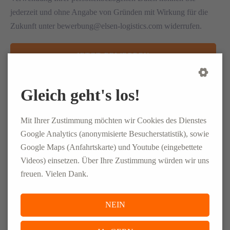
jederzeit und ohne Angabe von Gründen mit Wirkung für die
Zukunft unter bewerbung@elsen-logistics.com widerrufen.
JETZT BEWERBEN
Gleich geht's los!
CONLOG GmbH & Co. KG
Mit Ihrer Zustimmung möchten wir Cookies des Dienstes
Google Analytics (anonymisierte Besucherstatistik), sowie
Europaplatz
Google Maps (Anfahrtskarte) und Youtube (eingebettete
55543 Bad Kreuznach
Videos) einsetzen. Über Ihre Zustimmung würden wir uns
freuen. Vielen Dank.
+49 (0)671 - 92039580
job.bad-kreuznach@conlog-pm.com
NEIN